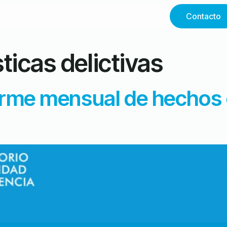
égica 2035
Noticias
Biblioteca
Contacto
ticas delictivas
orme mensual de hechos 