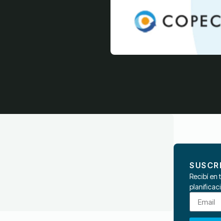
SUSCR
Recibí en 
planificac