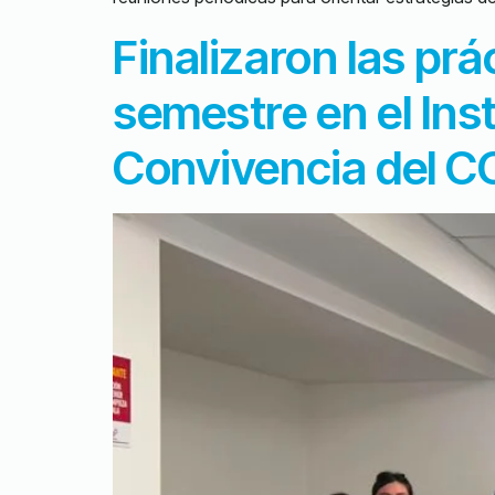
Finalizaron las prá
semestre en el Ins
Convivencia del 