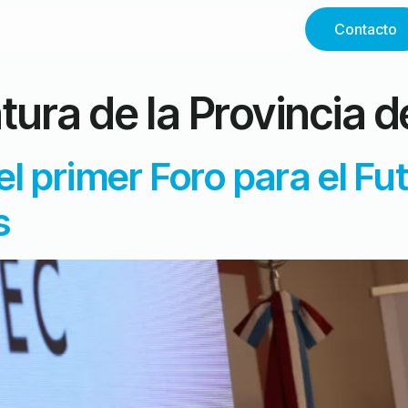
égica 2035
Noticias
Biblioteca
Contacto
atura de la Provincia 
el primer Foro para el F
s