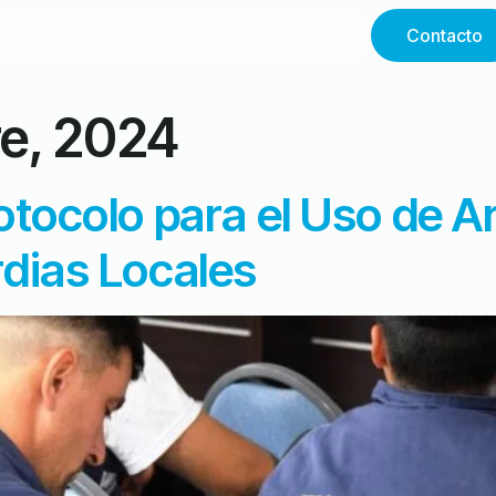
égica 2035
Noticias
Biblioteca
Contacto
re, 2024
rotocolo para el Uso de
rdias Locales