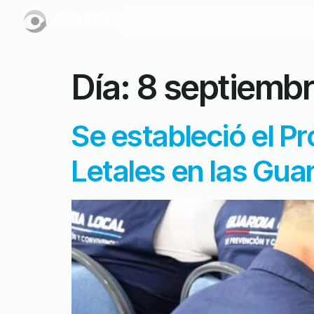
Institucional
Agenda Estrat
Día:
8 septiemb
Se estableció el P
Letales en las Gua